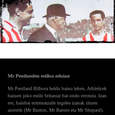
Mr Pentlanden estiloa zelaian
Mr Pentland Bilbora heldu baino lehen, Athleticek
bazuen joko estilo britaniar bat ondo errotuta. Izan
ere, hainbat entrenatzaile ingeles izanak zituen
aurretik (Mr Burton, Mr Barnes eta Mr Shepard).