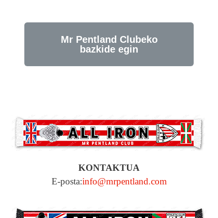
Mr Pentland Clubeko
bazkide egin
KONTAKTUA
E-posta:
info@mrpentland.com