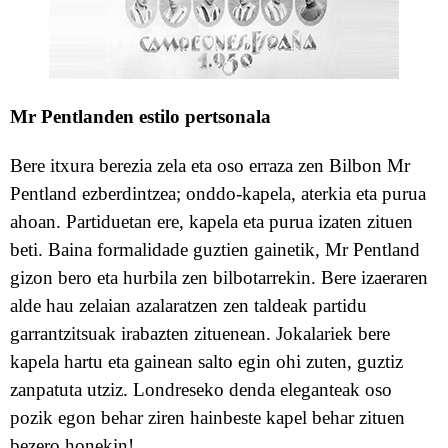
Mr
P
entlanden estilo pertsonala
B
ere
itxura berezia
zela eta
o
so erraza zen
Bilbon
Mr
Pentland
ezberdintzea; onddo-kapela, aterkia eta purua
ahoan.
Partiduetan ere, kapela
eta purua izaten zituen
beti
. Baina formalidade guztien gainetik, Mr Pentland
gizon bero eta hurbila zen bilbotarrekin. Bere izaeraren
alde hau zelaian azalaratzen zen taldeak partidu
garrantzitsuak irabazten zituenean. Jokalariek bere
kapela hartu eta gainean salto egin ohi zuten, guztiz
zanpatuta utziz
.
Londreseko
denda eleganteak
oso
pozik
egon behar ziren
hainbeste kapel behar zituen
bezero honekin!