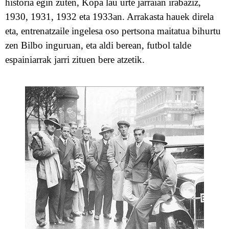
historia egin zuten, Kopa lau urte jarrai
a
n irabaziz,
1930, 1931, 1932 eta 1933an. Arrakasta hauek direla
eta, entrenatzaile ingelesa oso pertsona maitatua bihurtu
zen Bilbo inguruan, eta aldi berean, futbol talde
espainiar
rak jarri
zituen
bere
atzetik.