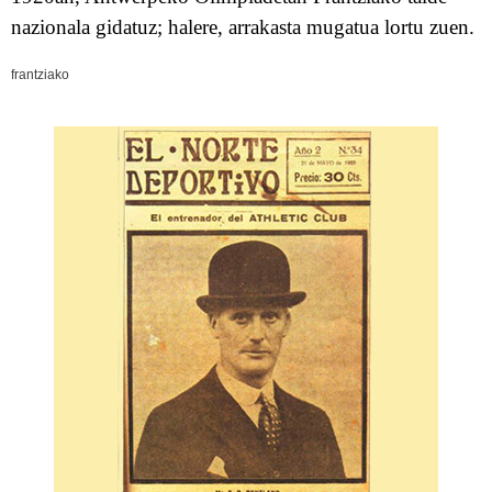
nazionala gidat
uz
; halere, arrakasta mugatua lortu zuen.
frantziako