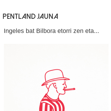
Pentland jauna
Ingeles bat Bilbora etorri zen eta...