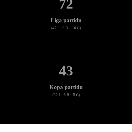
72
Liga partidu
(47 I – 9 B – 16 G)
43
Kopa partidu
(32 I – 6 B – 5 G)