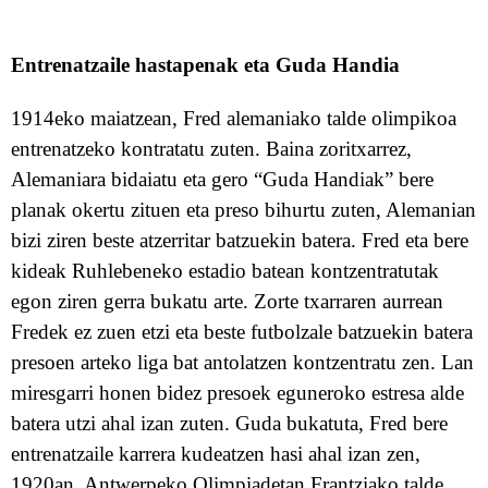
Entrenatzaile hastapenak eta Guda Handia
1914eko maiatzean, Fred alemaniako talde olimpikoa
entrenatzeko kontratatu zuten. Baina zoritxarrez,
Alemaniara bidaiatu eta gero “Guda Handiak” bere
planak okertu zituen eta preso bihurtu zuten, Alemanian
bizi
ziren
beste
atzerritar
batzuekin batera.
Fred
eta bere
kideak
Ruhleben
eko estadi
o
batean kontzentratu
tak
egon ziren g
erra bukatu arte.
Z
orte
txarraren aurrean
Fredek ez zuen etzi eta beste futbolzale batzuekin batera
presoen arteko liga bat antolatzen
kontzentratu
zen.
Lan
miresgarri h
onen bidez
preso
e
k eguneroko estresa
alde
batera utzi ahal izan zuten
.
G
uda bukatuta, Fred bere
entrenatzaile karrera kudeatzen hasi ahal izan zen,
1920an, Antwerpeko Olimpiadetan Frantziako talde