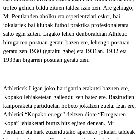
trofeo gehien bildu zituen taldea
izan zen
.
Are gehiago,
Mr Pentlanden aholku eta esperientziari esker, bai
jokalari
e
k bai kluba
k
futbol praktika profesionaletara
salto egin zuten.
Ligako lehen denboraldian
Athletic
hirugarren postuan geratu baz
en
ere, lehengo postuan
geratu zen 1930 (garaitu gabe) eta 1931
a
n. 1932 eta
1933an bigarren
postuan
geratu zen.
Ath
l
eticek
Ligan
joko harrigarria
erakutsi
bazuen ere
,
Kopako lehiaketetan
gailendu
zen batez ere. Bazirudien
kanporaketa partiduetan hobeto jokatzen zuela.
Izan ere
,
Athletici
“Kopako errege”
deitzen diote
“Erregearen
Kopa”
lehiaketar
i buruz hitz egiten denean. Mr
Pentland eta h
ark
zuzendutako aparteko jokalari taldeak