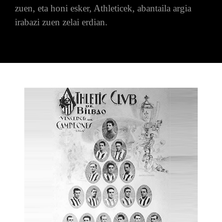
zuen, eta honi esker, Athleticek, abantaila argia
i
rabazi zuen zelai erdian.