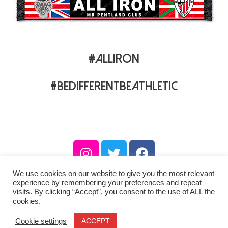
#ALLIRON
#BEDIFFERENTBEATHLETIC
We use cookies on our website to give you the most relevant
experience by remembering your preferences and repeat
visits. By clicking “Accept”, you consent to the use of ALL the
cookies.
Lege oharra
Zuriart-ek editatuta
ACCEPT
Cookie settings