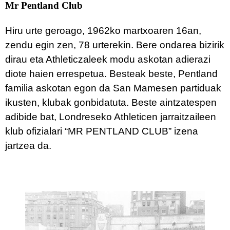
Mr Pentland Club
Hiru urte geroago, 1962ko martxoaren 16an,
zendu egin zen, 78 urterekin. Bere ondarea bizirik
dirau eta Athleticzaleek modu askotan adierazi
diote haien errespetua. Besteak beste, Pentland
familia askotan egon da San Mamesen partiduak
ikusten, klubak gonbidatuta. Beste aintzatespen
adibide bat, Londreseko Athleticen jarraitzaileen
klub ofizialari “MR PENTLAND CLUB” izena
jartzea da.