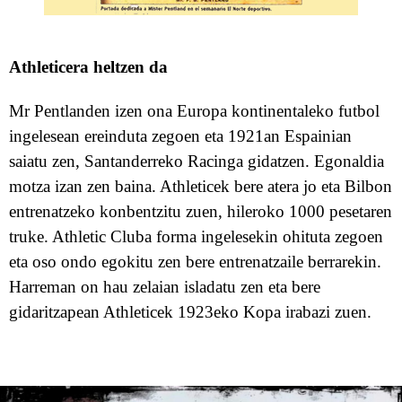
A
thleticera heltzen da
Mr Pentlan
den
izen ona Europa kontinentaleko futbol
ingelesean
ereinduta
zegoen
eta 1921an Espainian
saiatu zen
, Santanderreko Racinga gidatzen.
Egonaldia
motza izan zen
baina
.
Athletic
ek bere atera jo eta Bilbon
entrenatzeko konbentzitu zuen, hileroko 1000 pesetaren
truke.
Athletic Club
a forma ingelesekin ohituta zegoen
eta oso ondo egokitu zen bere entrenatzaile berr
arekin
.
Harreman on hau zelaian isladatu zen eta bere
gidaritzapean A
thletic
ek 1923eko Kopa irabazi zuen.