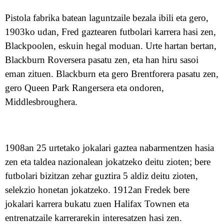
Pistola fabrika
batean
laguntz
ai
le bezala ibili eta gero,
1903ko udan, Fred gaztea
ren
futbolari
karrera
hasi zen,
Blackpool
en
,
e
skuin hegal moduan
.
U
rte hartan
bertan
,
Blackburn Rovers
era pasatu zen
,
eta han hiru sasoi
eman zituen.
Blackburn
eta gero
Brentfor
era pasatu zen
,
gero
Queen Park Rangers
era
eta
ondoren,
Middlesbrough
era
.
1908
a
n 25 urtetako jokalari gaztea nabarmentzen ha
s
ia
zen eta taldea nazionalean jokatzeko deitu zioten; bere
futbolari bizitzan zehar
guztira
5 aldiz deitu zioten,
selekzio honetan jokatzeko.
1912
an
Fred
ek bere
jokalari karrera bukatu zuen
Halifax Town
en eta
entrenatzaile karrerarekin interesatzen hasi zen.