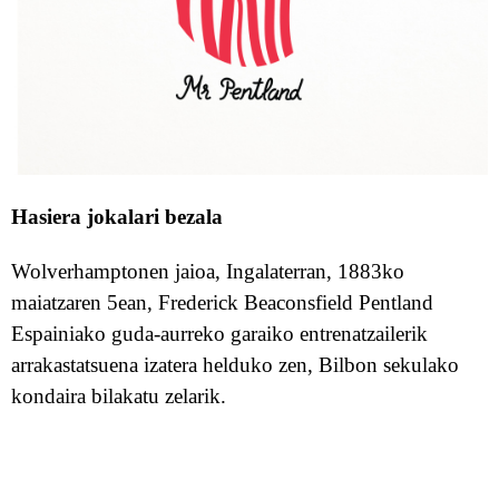
Hasiera jokalari bezala
Wolverhampton
en
jaioa
, Ing
a
laterra
n
,
1883ko
maiatzaren 5ean,
Frederick Beaconsfield Pentland
Espainiako guda-aurreko garaiko entrenatzailerik
arrakastatsuena izatera helduko zen,
Bilbon
sekulako
kondaira bilakatu ze
larik
.