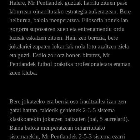
Halere, Mr Pentlandek guztiak harritu zituen pase
laburrean oinarritutako estrategia aukeratzean. Bere
helburua, baloia menperatzea. Filosofia honek lan
gogorra suposatzen zuen eta entrenamendu ordu
luzeak eskatzen zituen. Hain zen berezia, bere
jokalariei zapaten lokarriak nola lotu azaltzen ziela
eta guzti. Estilo zorrotz honen bitartez, Mr
Pentlandek futbol praktika profesionaletara eraman
zuen kluba.
Bere jokatzeko era berria oso iraultzailea izan zen
garai hartan, talderik gehienek 2-3-5 sistema
klasikoarekin jokatzen baitzuten (bai, 5 aurrelari!).
Baina baloia menperatzean oinarritutako
sistemarekin, Mr Pentlandek 2-5-3 sistema ezarri