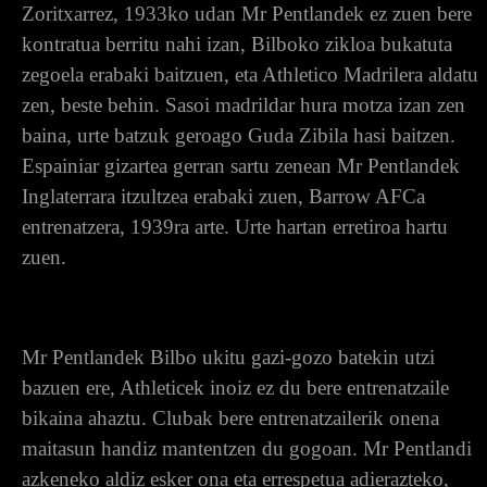
Zoritxarrez, 1933ko udan Mr Pentlandek ez zuen bere
kontratua berritu nahi izan, Bilboko zikloa bukatuta
zegoela erabaki baitzuen, eta Athletico Madrilera aldatu
zen, beste behin. Sasoi madrildar hura motza izan zen
baina, urte batzuk geroago Guda Zibila hasi baitzen.
Espainiar gizartea gerran sartu zenean Mr Pentlandek
Inglaterrara itzultzea erabaki zuen, Barrow AFCa
entrenatzera, 1939ra arte. Urte hartan erretiroa hartu
zuen.
Mr Pentlandek Bilbo ukitu gazi-gozo batekin utzi
bazuen ere, Athleticek inoiz ez du bere entrenatzaile
bikaina ahaztu. Clubak bere entrenatzailerik onena
maitasun handiz mantentzen du gogoan. Mr Pentlandi
azkeneko aldiz esker ona eta errespetua adierazteko,