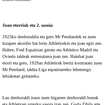
Joan etorriak eta 2. sasoia
1923ko denboraldia eta gero Mr Pentlandek ez zuen
luzapen akordio bat lortu Athleticekin eta joan egin zen.
Halere, Fred Espainian ge
ra
tu eta Athletic
o
Madri
l
eta
Oviedo
taldeak
entrenatzera joan zen.
H
ainbat joan
etorri eta gero
, 1929an Athleticek berriz kontratatu zuen
Mr Pentland, taldea Liga espainiarreko lehenengo
lehiaketa
n gidatzeko
.
Lau denboraldi iraun zuen bigarren denboraldi h
onek
eta
A
thleticen urrezko sasoia
izan zen.
Guda Zibila arte,