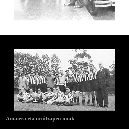
Amaiera eta oroitzapen onak