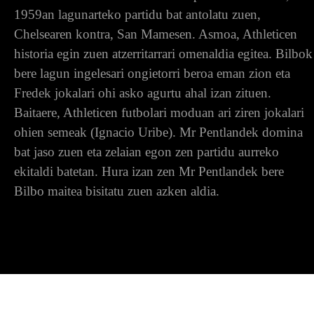
1959an lagunarteko partidu bat antolatu zuen,
Chelsearen kontra, San Mamesen. Asmoa, Athleticen
historia egin zuen atzerritarrari omenaldia egitea. Bilbok
bere lagun ingelesari ongietorri beroa eman zion eta
Fredek jokalari ohi asko agurtu ahal izan zituen.
Baitaere, Athleticen futbolari moduan ari ziren jokalari
ohien semeak (Ignacio Uribe). Mr Pentlandek domina
bat jaso zuen eta zelaian egon zen partidu aurreko
ekitaldi batetan. Hura izan zen Mr Pentlandek bere
Bilbo maitea bisitatu zuen azken aldia.